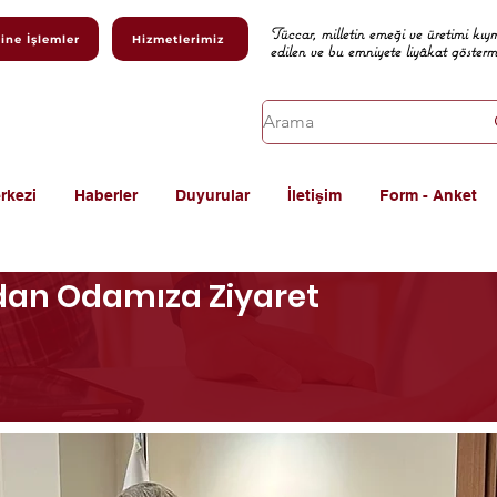
Tüccar, milletin emeği ve üretimi kıy
ine İşlemler
Hizmetlerimiz
edilen ve bu emniyete liyâkat göster
rkezi
Haberler
Duyurular
İletişim
Form - Anket
dan Odamıza Ziyaret