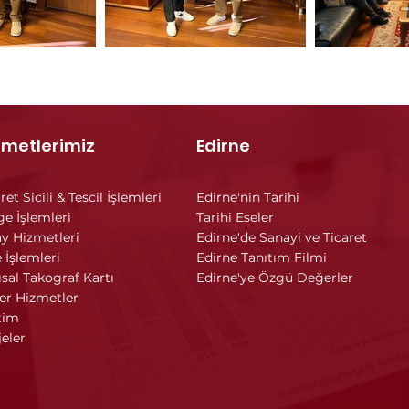
zmetlerimiz
Edirne
ret Sicili & Tescil İşlemleri
Edirne'nin Tarihi
ge İşlemleri
Tarihi Eseler
y Hizmetleri
Edirne'de Sanayi ve Ticaret
 İşlemleri
Edirne Tanıtım Filmi
ısal Takograf Kartı
Edirne'ye Özgü Değerler
er Hizmetler
tim
jeler