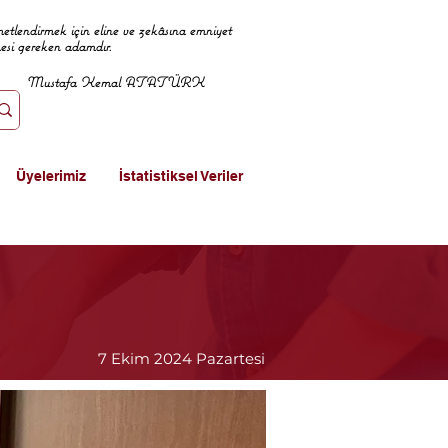
metlendirmek için eline ve zekâsına emniyet
mesi gereken adamdır.
Mustafa Kemal ATATÜRK
Üyelerimiz
İstatistiksel Veriler
7 Ekim 2024 Pazartesi