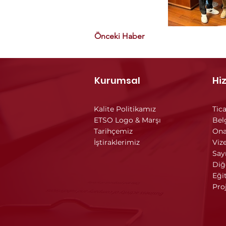
Önceki Haber
Kurumsal
Hi
Kalite Politikamız
Tica
ETSO Logo & Marşı
Bel
Tarihçemiz
Ona
İştiraklerimiz
Vize
Say
Diğ
Eği
Pro