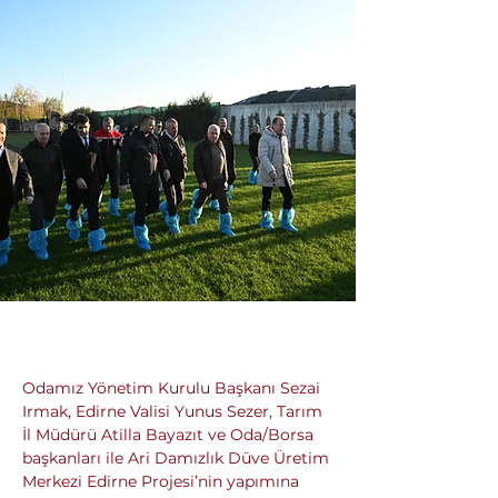
Odamız Yönetim Kurulu Başkanı Sezai 
Irmak, Edirne Valisi Yunus Sezer, Tarım 
İl Müdürü Atilla Bayazıt ve Oda/Borsa 
başkanları ile Ari Damızlık Düve Üretim 
Merkezi Edirne Projesi’nin yapımına 