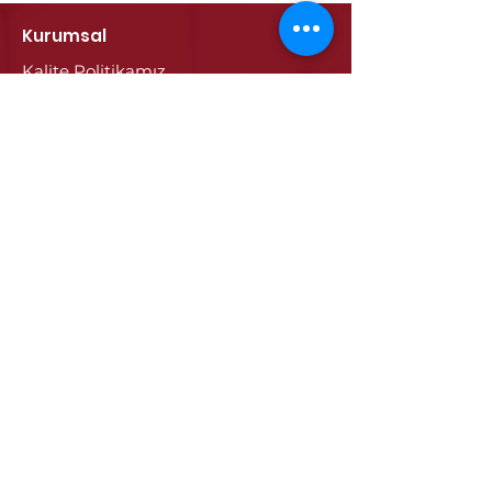
Kurumsal
Kalite Politikamız
ETSO Logo & Marşı
Tarihçemiz
İştiraklerimiz
Hizmetlerimiz
Ticaret Sicili & Tescil İşlemleri
Belge İşlemleri
Onay Hizmetleri
Vize İşlemleri
Sayısal Takograf Kartı
Diğer Hizmetler
Eğitim
Projeler
Edirne
Edirne'nin Tarihi