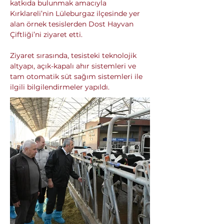
katkıda bulunmak amacıyla 
Kırklareli’nin Lüleburgaz ilçesinde yer 
alan örnek tesislerden Dost Hayvan 
Çiftliği’ni ziyaret etti.
Ziyaret sırasında, tesisteki teknolojik 
altyapı, açık-kapalı ahır sistemleri ve 
tam otomatik süt sağım sistemleri ile 
ilgili bilgilendirmeler yapıldı.