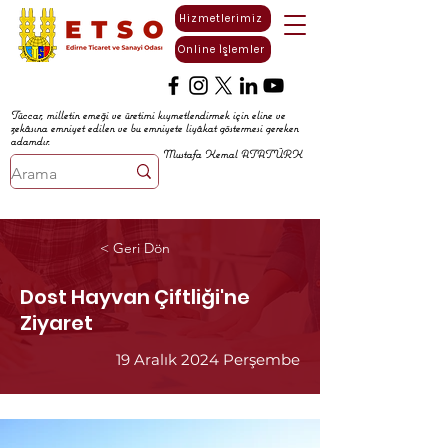
Hizmetlerimiz
Online İşlemler
Tüccar, milletin emeği ve üretimi kıymetlendirmek için eline ve
zekâsına emniyet edilen ve bu emniyete liyâkat göstermesi gereken
adamdır.
Mustafa Kemal ATATÜRK
< Geri Dön
Dost Hayvan Çiftliği'ne
Ziyaret
19 Aralık 2024 Perşembe