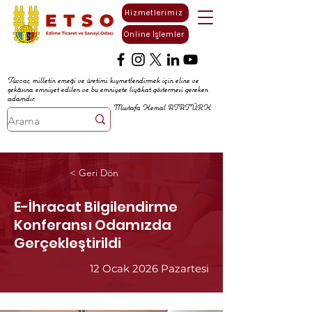
Hizmetlerimiz
Online İşlemler
Tüccar, milletin emeği ve üretimi kıymetlendirmek için eline ve
zekâsına emniyet edilen ve bu emniyete liyâkat göstermesi gereken
adamdır.
Mustafa Kemal ATATÜRK
< Geri Dön
E-İhracat Bilgilendirme
Konferansı Odamızda
Gerçekleştirildi
12 Ocak 2026 Pazartesi