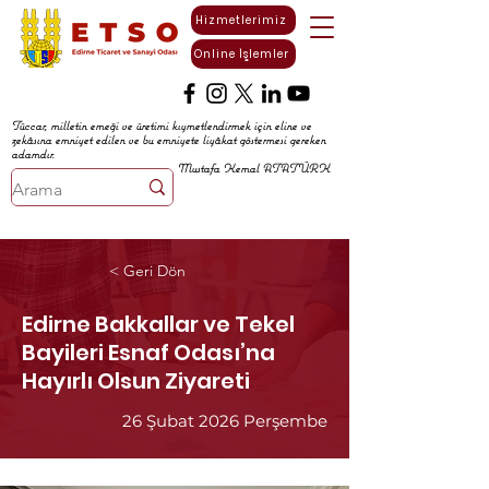
Hizmetlerimiz
Online İşlemler
Tüccar, milletin emeği ve üretimi kıymetlendirmek için eline ve
zekâsına emniyet edilen ve bu emniyete liyâkat göstermesi gereken
adamdır.
Mustafa Kemal ATATÜRK
< Geri Dön
Edirne Bakkallar ve Tekel
Bayileri Esnaf Odası’na
Hayırlı Olsun Ziyareti
26 Şubat 2026 Perşembe