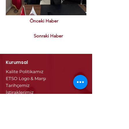
Önceki Haber
Sonraki Haber
Kurumsal
Kalite Politikamız
ETSO Logo & Marşı
Tarihçemiz
İştiraklerimiz
Hizmetlerimiz
Ticaret Sicili & Tescil İşlemleri
Belge İşlemleri
Onay Hizmetleri