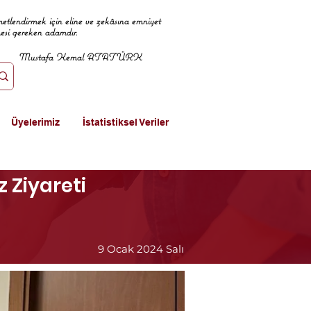
metlendirmek için eline ve zekâsına emniyet
mesi gereken adamdır.
Mustafa Kemal ATATÜRK
Üyelerimiz
İstatistiksel Veriler
 Ziyareti
9 Ocak 2024 Salı