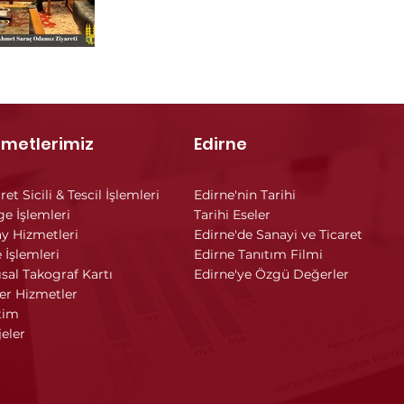
zmetlerimiz
Edirne
ret Sicili & Tescil İşlemleri
Edirne'nin Tarihi
ge İşlemleri
Tarihi Eseler
y Hizmetleri
Edirne'de Sanayi ve Ticaret
 İşlemleri
Edirne Tanıtım Filmi
ısal Takograf Kartı
Edirne'ye Özgü Değerler
er Hizmetler
tim
jeler