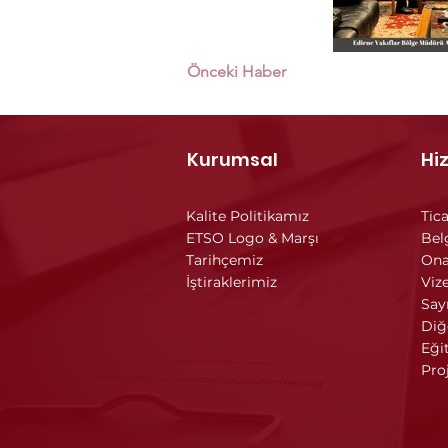
Önceki Haber
Kurumsal
Hi
Kalite Politikamız
Tica
ETSO Logo & Marşı
Bel
Tarihçemiz
Ona
İştiraklerimiz
Vize
Say
Diğ
Eği
Pro