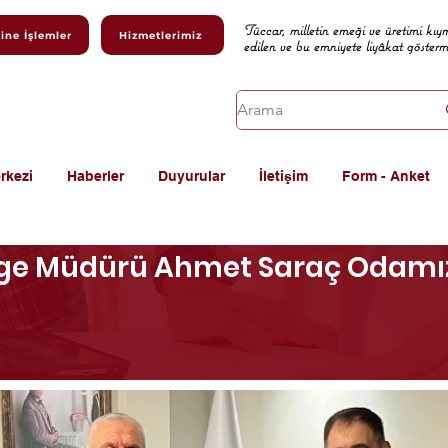
Tüccar, milletin emeği ve üretimi kıy
ine İşlemler
Hizmetlerimiz
edilen ve bu emniyete liyâkat göster
rkezi
Haberler
Duyurular
İletişim
Form - Anket
ölge Müdürü Ahmet Saraç Odamız