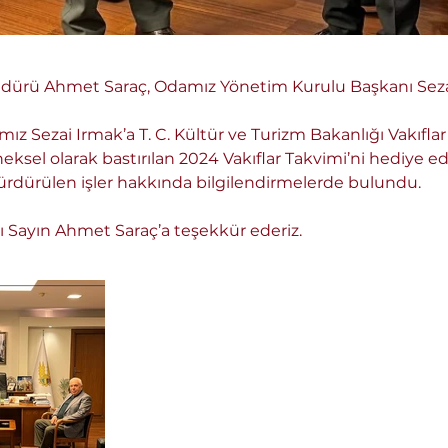
dürü Ahmet Saraç, Odamız Yönetim Kurulu Başkanı Sezai I
z Sezai Irmak’a T. C. Kültür ve Turizm Bakanlığı Vakıfl
neksel olarak bastırılan 2024 Vakıflar Takvimi’ni hediye 
ürdürülen işler hakkında bilgilendirmelerde bulundu.
ı Sayın Ahmet Saraç’a teşekkür ederiz.