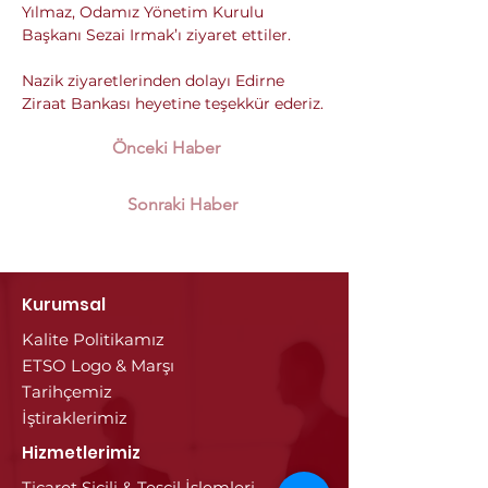
Yılmaz, Odamız Yönetim Kurulu 
Başkanı Sezai Irmak’ı ziyaret ettiler.
Nazik ziyaretlerinden dolayı Edirne 
Ziraat Bankası heyetine teşekkür ederiz.
Önceki Haber
Sonraki Haber
Kurumsal
Kalite Politikamız
ETSO Logo & Marşı
Tarihçemiz
İştiraklerimiz
Hizmetlerimiz
Ticaret Sicili & Tescil İşlemleri