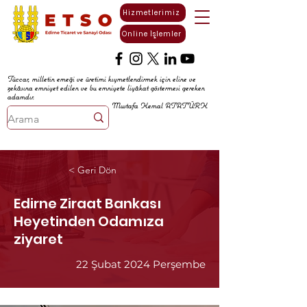
Hizmetlerimiz
Online İşlemler
Tüccar, milletin emeği ve üretimi kıymetlendirmek için eline ve
zekâsına emniyet edilen ve bu emniyete liyâkat göstermesi gereken
adamdır.
Mustafa Kemal ATATÜRK
< Geri Dön
Edirne Ziraat Bankası
Heyetinden Odamıza
ziyaret
22 Şubat 2024 Perşembe