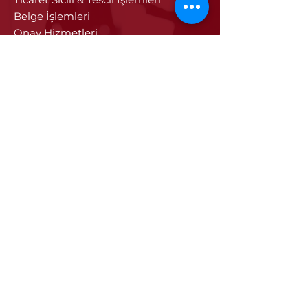
Belge İşlemleri
Onay Hizmetleri
Vize İşlemleri
Sayısal Takograf Kartı
Diğer Hizmetler
Eğitim
Projeler
Edirne
Edirne'nin Tarihi
Tarihi Eseler
Edirne'de Sanayi ve Ticaret
Edirne Tanıtım Filmi
Edirne'ye Özgü Değerler
İletişim
İletişim