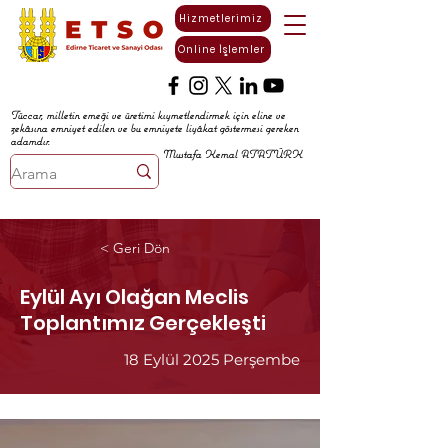
Hizmetlerimiz
Online İşlemler
Tüccar, milletin emeği ve üretimi kıymetlendirmek için eline ve
zekâsına emniyet edilen ve bu emniyete liyâkat göstermesi gereken
adamdır.
Mustafa Kemal ATATÜRK
< Geri Dön
Eylül Ayı Olağan Meclis
Toplantımız Gerçekleşti
18 Eylül 2025 Perşembe