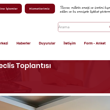
Tüccar, milletin emeği ve üretimi kıy
ine İşlemler
Hizmetlerimiz
edilen ve bu emniyete liyâkat göster
rkezi
Haberler
Duyurular
İletişim
Form - Anket
clis Toplantısı