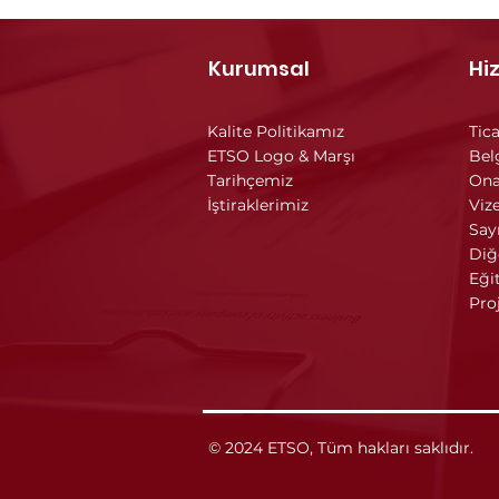
Kurumsal
Hi
Kalite Politikamız
Tica
ETSO Logo & Marşı
Bel
Tarihçemiz
Ona
İştiraklerimiz
Vize
Say
Diğ
Eği
Pro
© 2024 ETSO, Tüm hakları saklıdır.