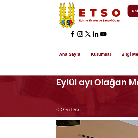
Onl
Ana Sayfa
Kurumsal
Bilgi Me
Eylül ayı Olağan Me
< Geri Dön