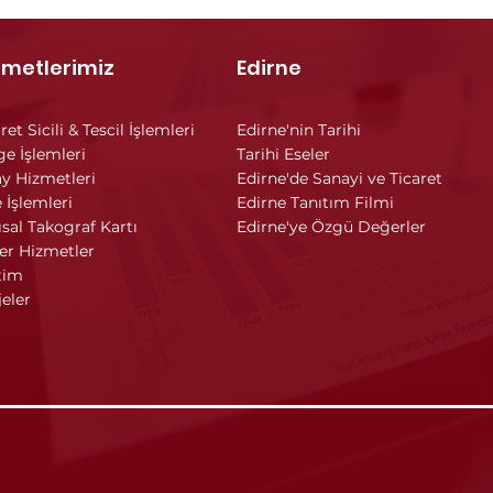
zmetlerimiz
Edirne
ret Sicili & Tescil İşlemleri
Edirne'nin Tarihi
ge İşlemleri
Tarihi Eseler
y Hizmetleri
Edirne'de Sanayi ve Ticaret
 İşlemleri
Edirne Tanıtım Filmi
ısal Takograf Kartı
Edirne'ye Özgü Değerler
er Hizmetler
tim
jeler