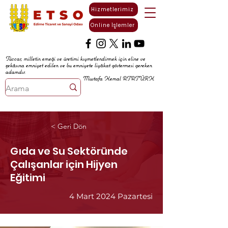
Hizmetlerimiz
Online İşlemler
Tüccar, milletin emeği ve üretimi kıymetlendirmek için eline ve
zekâsına emniyet edilen ve bu emniyete liyâkat göstermesi gereken
adamdır.
Mustafa Kemal ATATÜRK
< Geri Dön
Gıda ve Su Sektöründe
Çalışanlar için Hijyen
Eğitimi
4 Mart 2024 Pazartesi