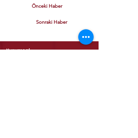
Önceki Haber
Sonraki Haber
Kurumsal
Kalite Politikamız
ETSO Logo & Marşı
Tarihçemiz
İştiraklerimiz
Hizmetlerimiz
Ticaret Sicili & Tescil İşlemleri
Belge İşlemleri
Onay Hizmetleri
Vize İşlemleri
Sayısal Takograf Kartı