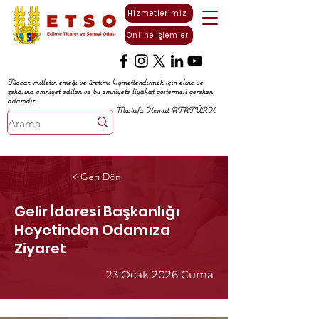
Hizmetlerimiz
Online İşlemler
Tüccar, milletin emeği ve üretimi kıymetlendirmek için eline ve
zekâsına emniyet edilen ve bu emniyete liyâkat göstermesi gereken
adamdır.
Mustafa Kemal ATATÜRK
< Geri Dön
Gelir İdaresi Başkanlığı
Heyetinden Odamıza
Ziyaret
23 Ocak 2026 Cuma