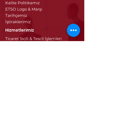
Kalite Politikamız
ETSO Logo & Marşı
Tarihçemiz
İştiraklerimiz
Hizmetlerimiz
Ticaret Sicili & Tescil İşlemleri
Belge İşlemleri
Onay Hizmetleri
Vize İşlemleri
Sayısal Takograf Kartı
Diğer Hizmetler
Eğitim
Projeler
Edirne
Edirne'nin Tarihi
Tarihi Eseler
Edirne'de Sanayi ve Ticaret