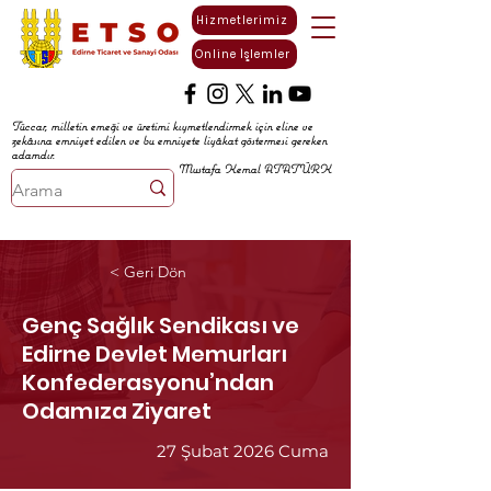
Hizmetlerimiz
Online İşlemler
Tüccar, milletin emeği ve üretimi kıymetlendirmek için eline ve
zekâsına emniyet edilen ve bu emniyete liyâkat göstermesi gereken
adamdır.
Mustafa Kemal ATATÜRK
< Geri Dön
Genç Sağlık Sendikası ve
Edirne Devlet Memurları
Konfederasyonu’ndan
Odamıza Ziyaret
27 Şubat 2026 Cuma