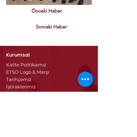
Önceki Haber
Sonraki Haber
Kurumsal
Kalite Politikamız
ETSO Logo & Marşı
Tarihçemiz
İştiraklerimiz
Hizmetlerimiz
Ticaret Sicili & Tescil İşlemleri
Belge İşlemleri
Onay Hizmetleri
Vize İşlemleri
Sayısal Takograf Kartı