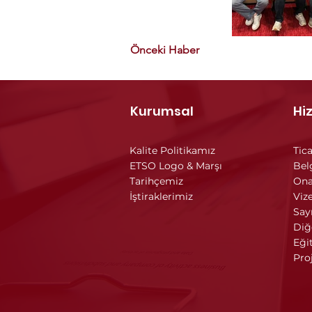
Önceki Haber
Kurumsal
Hi
Kalite Politikamız
Tica
ETSO Logo & Marşı
Bel
Tarihçemiz
Ona
İştiraklerimiz
Vize
Say
Diğ
Eği
Pro