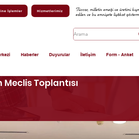
Tüccar, milletin emeği ve üretimi kıy
ine İşlemler
Hizmetlerimiz
edilen ve bu emniyete liyâkat göster
rkezi
Haberler
Duyurular
İletişim
Form - Anket
 Meclis Toplantısı