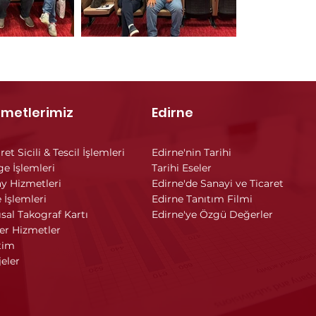
zmetlerimiz
Edirne
ret Sicili & Tescil İşlemleri
Edirne'nin Tarihi
ge İşlemleri
Tarihi Eseler
y Hizmetleri
Edirne'de Sanayi ve Ticaret
 İşlemleri
Edirne Tanıtım Filmi
ısal Takograf Kartı
Edirne'ye Özgü Değerler
er Hizmetler
tim
jeler