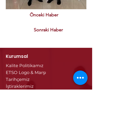
Önceki Haber
Sonraki Haber
Kurumsal
Kalite Politikamız
ETSO Logo & Marşı
Tarihçemiz
İştiraklerimiz
Hizmetlerimiz
Ticaret Sicili & Tescil İşlemleri
Belge İşlemleri
Onay Hizmetleri
Vize İşlemleri