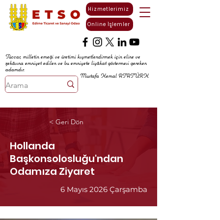
Hizmetlerimiz
Online İşlemler
Tüccar, milletin emeği ve üretimi kıymetlendirmek için eline ve
zekâsına emniyet edilen ve bu emniyete liyâkat göstermesi gereken
adamdır.
Mustafa Kemal ATATÜRK
< Geri Dön
Hollanda
Başkonsolosluğu'ndan
Odamıza Ziyaret
6 Mayıs 2026 Çarşamba