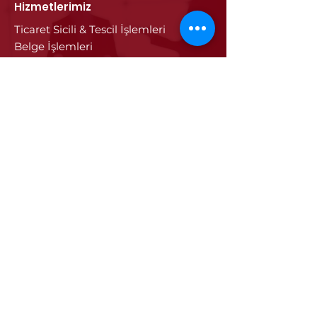
Hizmetlerimiz
Ticaret Sicili & Tescil İşlemleri
Belge İşlemleri
Onay Hizmetleri
Vize İşlemleri
Sayısal Takograf Kartı
Diğer Hizmetler
Eğitim
Projeler
Edirne
Edirne'nin Tarihi
Tarihi Eseler
Edirne'de Sanayi ve Ticaret
Edirne Tanıtım Filmi
Edirne'ye Özgü Değerler
İletişim
İletişim