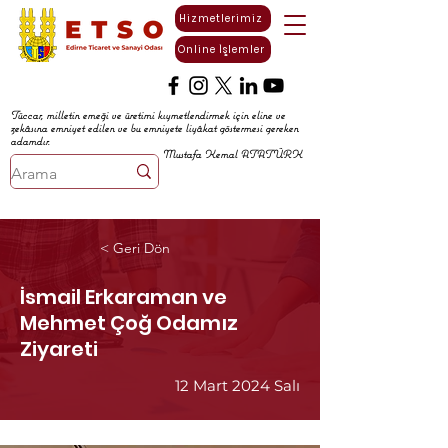
Hizmetlerimiz
Online İşlemler
Tüccar, milletin emeği ve üretimi kıymetlendirmek için eline ve
zekâsına emniyet edilen ve bu emniyete liyâkat göstermesi gereken
adamdır.
Mustafa Kemal ATATÜRK
< Geri Dön
İsmail Erkaraman ve
Mehmet Çoğ Odamız
Ziyareti
12 Mart 2024 Salı