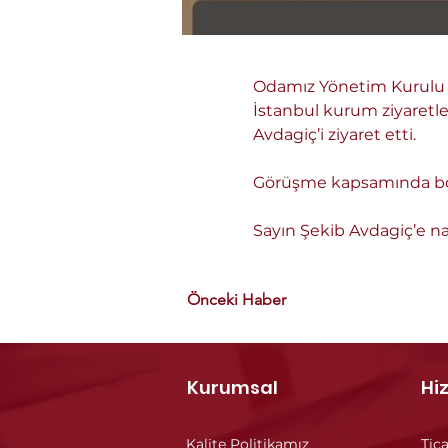
Odamız Yönetim Kurulu Ba
İstanbul kurum ziyaretl
Avdagiç’i ziyaret etti.
Görüşme kapsamında bölge
Sayın Şekib Avdagiç’e na
Önceki Haber
Kurumsal
Hi
Kalite Politikamız
Tica