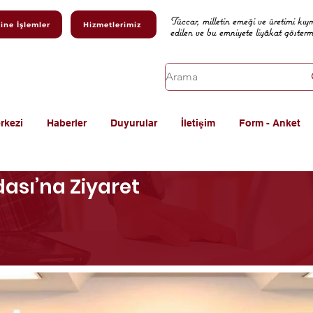
Tüccar, milletin emeği ve üretimi kıy
ine İşlemler
Hizmetlerimiz
edilen ve bu emniyete liyâkat göster
rkezi
Haberler
Duyurular
İletişim
Form - Anket
dası’na Ziyaret