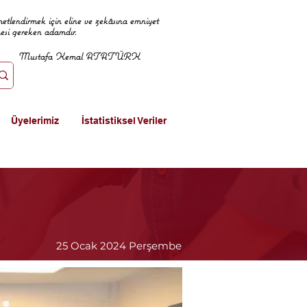
metlendirmek için eline ve zekâsına emniyet
mesi gereken adamdır.
Mustafa Kemal ATATÜRK
Üyelerimiz
İstatistiksel Veriler
25 Ocak 2024 Perşembe