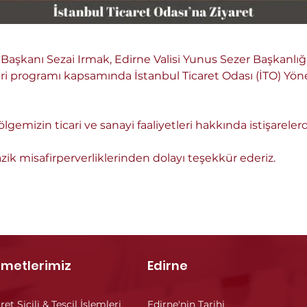
şkanı Sezai Irmak, Edirne Valisi Yunus Sezer Başkanlığı
eri programı kapsamında İstanbul Ticaret Odası (İTO) Yö
mizin ticari ve sanayi faaliyetleri hakkında istişarele
zik misafirperverliklerinden dolayı teşekkür ederiz.
zmetlerimiz
Edirne
ret Sicili & Tescil İşlemleri
Edirne'nin Tarihi