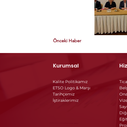
Önceki Haber
Kurumsal
Hi
Kalite Politikamız
Tica
ETSO Logo & Marşı
Bel
Tarihçemiz
Ona
İştiraklerimiz
Vize
Say
Diğ
Eği
Pro