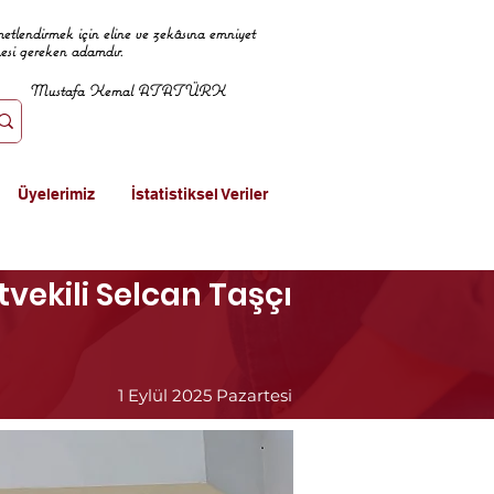
metlendirmek için eline ve zekâsına emniyet
mesi gereken adamdır.
Mustafa Kemal ATATÜRK
Üyelerimiz
İstatistiksel Veriler
tvekili Selcan Taşçı
1 Eylül 2025 Pazartesi