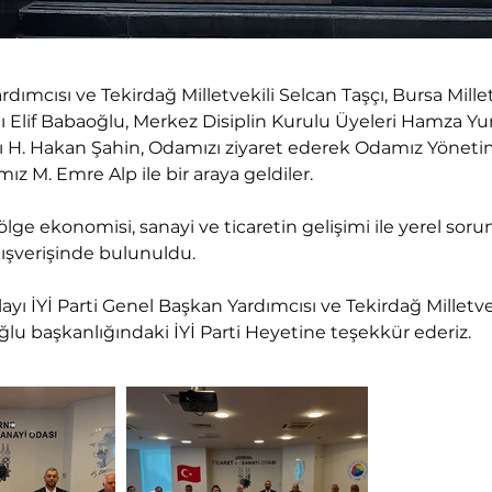
rdımcısı ve Tekirdağ Milletvekili Selcan Taşçı, Bursa Mille
lif Babaoğlu, Merkez Disiplin Kurulu Üyeleri Hamza Yurt
anı H. Hakan Şahin, Odamızı ziyaret ederek Odamız Yöneti
z M. Emre Alp ile bir araya geldiler.
lge ekonomisi, sanayi ve ticaretin gelişimi ile yerel sor
lışverişinde bulunuldu.
ayı İYİ Parti Genel Başkan Yardımcısı ve Tekirdağ Milletvek
ğlu başkanlığındaki İYİ Parti Heyetine teşekkür ederiz.