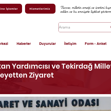
Tüccar, milletin emeği ve üretimi kıy
ine İşlemler
Hizmetlerimiz
edilen ve bu emniyete liyâkat göster
rkezi
Haberler
Duyurular
İletişim
Form - Anket
kan Yardımcısı ve Tekirdağ Mille
eyetten Ziyaret