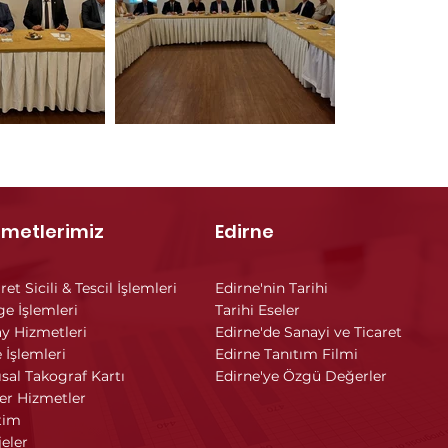
zmetlerimiz
Edirne
ret Sicili & Tescil İşlemleri
Edirne'nin Tarihi
ge İşlemleri
Tarihi Eseler
y Hizmetleri
Edirne'de Sanayi ve Ticaret
 İşlemleri
Edirne Tanıtım Filmi
ısal Takograf Kartı
Edirne'ye Özgü Değerler
er Hizmetler
tim
jeler