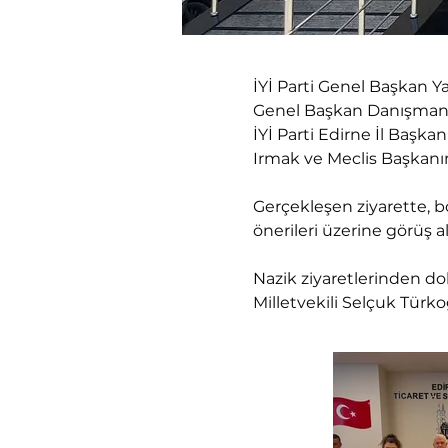
İYİ Parti Genel Başkan Ya
Genel Başkan Danışmanı E
İYİ Parti Edirne İl Başk
Irmak ve Meclis Başkanımı
Gerçekleşen ziyarette, bö
önerileri üzerine görüş a
Nazik ziyaretlerinden dol
Milletvekili Selçuk Türko