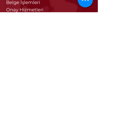
Belge İşlemleri
Onay Hizmetleri
Vize İşlemleri
Sayısal Takograf Kartı
Diğer Hizmetler
Eğitim
Projeler
Edirne
Edirne'nin Tarihi
Tarihi Eseler
Edirne'de Sanayi ve Ticaret
Edirne Tanıtım Filmi
Edirne'ye Özgü Değerler
İletişim
İletişim