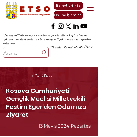
Hizmetlerimiz
Online İşlemler
Tüccar, milletin emeği ve üretimi kıymetlendirmek için eline ve
zekâsına emniyet edilen ve bu emniyete liyâkat göstermesi gereken
adamdır.
Mustafa Kemal ATATÜRK
< Geri Dön
Kosova Cumhuriyeti
Gençlik Meclisi Milletvekili
Festim Eger'den Odamıza
Ziyaret
13 Mayıs 2024 Pazartesi