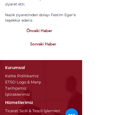
ziyaret etti.
Nazik ziyaretinden dolayı Festim Eger’e 
teşekkür ederiz.
Önceki Haber
Sonraki Haber
Kurumsal
Kalite Politikamız
ETSO Logo & Marşı
Tarihçemiz
İştiraklerimiz
Hizmetlerimiz
Ticaret Sicili & Tescil İşlemleri