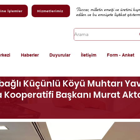
Tüccar, milletin emeği ve üretimi kıy
ine İşlemler
Hizmetlerimiz
edilen ve bu emniyete liyâkat göster
rkezi
Haberler
Duyurular
İletişim
Form - Anket
 bağlı Küçünlü Köyü Muhtarı Yav
 Kooperatifi Başkanı Murat Akt