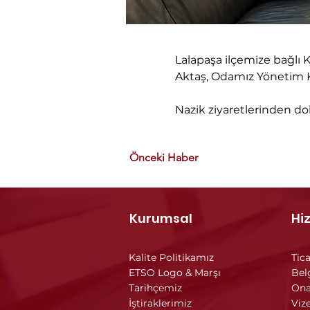
Lalapaşa ilçemize bağlı
Aktaş, Odamız Yönetim Ku
Nazik ziyaretlerinden do
Önceki Haber
Kurumsal
Hi
Kalite Politikamız
Tica
ETSO Logo & Marşı
Bel
Tarihçemiz
Ona
İştiraklerimiz
Vize