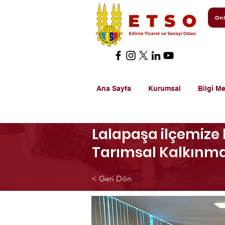
Onl
Ana Sayfa
Kurumsal
Bilgi Me
Lalapaşa ilçemize
Tarımsal Kalkınma
< Geri Dön