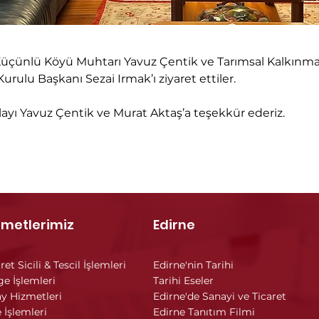
 Küçünlü Köyü Muhtarı Yavuz Çentik ve Tarımsal Kalkınma
rulu Başkanı Sezai Irmak’ı ziyaret ettiler.
layı Yavuz Çentik ve Murat Aktaş’a teşekkür ederiz.
zmetlerimiz
Edirne
ret Sicili & Tescil İşlemleri
Edirne'nin Tarihi
ge İşlemleri
Tarihi Eseler
y Hizmetleri
Edirne'de Sanayi ve Ticaret
 İşlemleri
Edirne Tanıtım Filmi