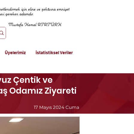
metlendirmek için eline ve zekâsına emniyet
mesi gereken adamdır.
Mustafa Kemal ATATÜRK
Üyelerimiz
İstatistiksel Veriler
uz Çentik ve
aş Odamız Ziyareti
17 Mayıs 2024 Cuma