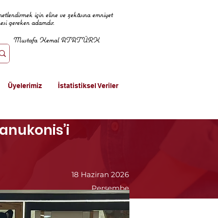
metlendirmek için eline ve zekâsına emniyet
mesi gereken adamdır.
Mustafa Kemal ATATÜRK
Üyelerimiz
İstatistiksel Veriler
anukonis’i
18 Haziran 2026
Perşembe