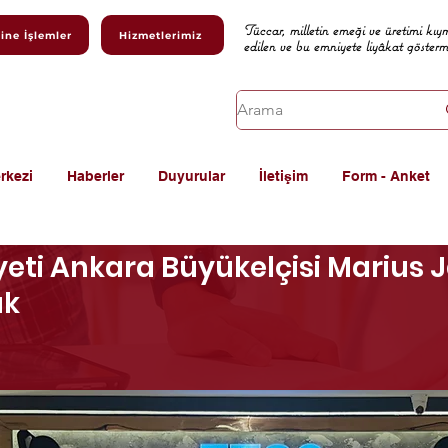
Tüccar, milletin emeği ve üretimi kıy
ine İşlemler
Hizmetlerimiz
edilen ve bu emniyete liyâkat göster
rkezi
Haberler
Duyurular
İletişim
Form - Anket
eti Ankara Büyükelçisi Marius J
ık