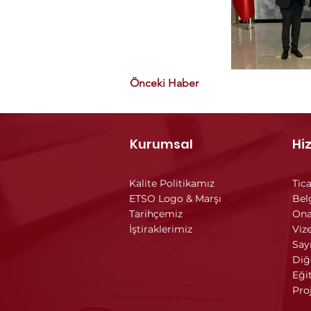
Önceki Haber
Kurumsal
Hi
Kalite Politikamız
Tica
ETSO Logo & Marşı
Bel
Tarihçemiz
Ona
İştiraklerimiz
Vize
Say
Diğ
Eği
Pro