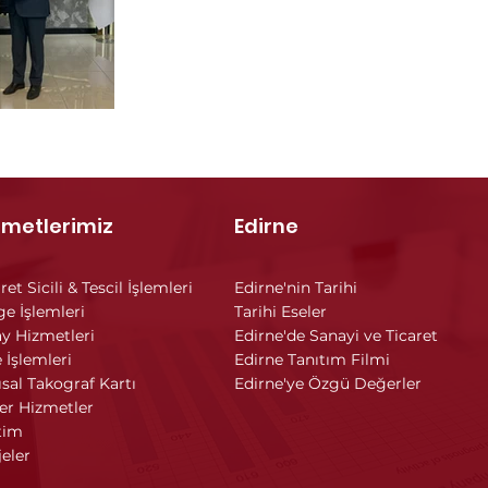
zmetlerimiz
Edirne
ret Sicili & Tescil İşlemleri
Edirne'nin Tarihi
ge İşlemleri
Tarihi Eseler
y Hizmetleri
Edirne'de Sanayi ve Ticaret
 İşlemleri
Edirne Tanıtım Filmi
ısal Takograf Kartı
Edirne'ye Özgü Değerler
er Hizmetler
tim
jeler