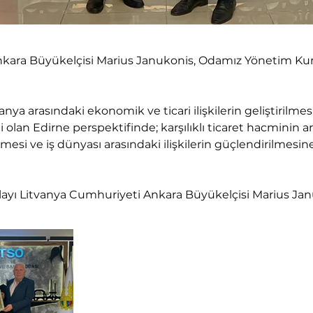
kara Büyükelçisi Marius Janukonis, Odamız Yönetim Kuru
vanya arasındaki ekonomik ve ticari ilişkilerin geliştirilme
ti olan Edirne perspektifinde; karşılıklı ticaret hacminin artı
ilmesi ve iş dünyası arasındaki ilişkilerin güçlendirilmesin
layı Litvanya Cumhuriyeti Ankara Büyükelçisi Marius Jan