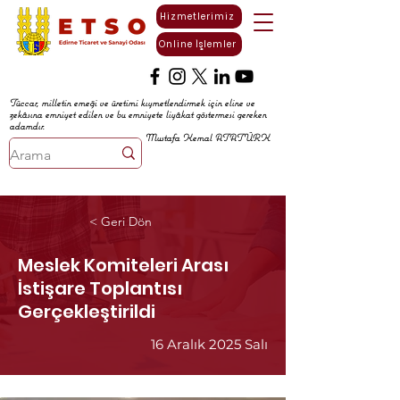
Hizmetlerimiz
Online İşlemler
Tüccar, milletin emeği ve üretimi kıymetlendirmek için eline ve
zekâsına emniyet edilen ve bu emniyete liyâkat göstermesi gereken
adamdır.
Mustafa Kemal ATATÜRK
< Geri Dön
Meslek Komiteleri Arası
İstişare Toplantısı
Gerçekleştirildi
16 Aralık 2025 Salı