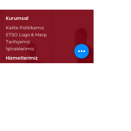
Kurumsal
Kalite Politikamız
ETSO Logo & Marşı
Tarihçemiz
İştiraklerimiz
Hizmetlerimiz
Ticaret Sicili & Tescil İşlemleri
Belge İşlemleri
Onay Hizmetleri
Vize İşlemleri
Sayısal Takograf Kartı
Diğer Hizmetler
Eğitim
Projeler
Edirne