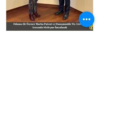
Önceki Haber
Sonraki Haber
Kurumsal
Kalite Politikamız
ETSO Logo & Marşı
Tarihçemiz
İştiraklerimiz
Hizmetlerimiz
Ticaret Sicili & Tescil İşlemleri