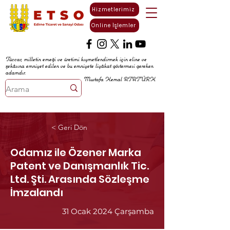
Hizmetlerimiz
Online İşlemler
Tüccar, milletin emeği ve üretimi kıymetlendirmek için eline ve
zekâsına emniyet edilen ve bu emniyete liyâkat göstermesi gereken
adamdır.
Mustafa Kemal ATATÜRK
< Geri Dön
Odamız ile Özener Marka
Patent ve Danışmanlık Tic.
Ltd. Şti. Arasında Sözleşme
İmzalandı
31 Ocak 2024 Çarşamba