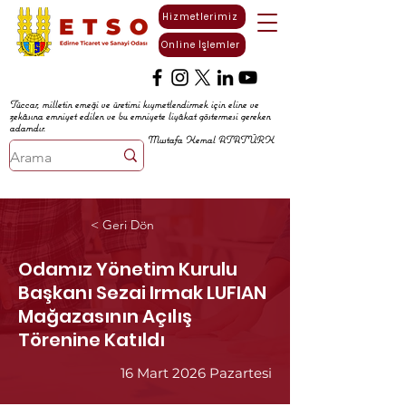
Hizmetlerimiz
Online İşlemler
Tüccar, milletin emeği ve üretimi kıymetlendirmek için eline ve
zekâsına emniyet edilen ve bu emniyete liyâkat göstermesi gereken
adamdır.
Mustafa Kemal ATATÜRK
< Geri Dön
Odamız Yönetim Kurulu
Başkanı Sezai Irmak LUFIAN
Mağazasının Açılış
Törenine Katıldı
16 Mart 2026 Pazartesi