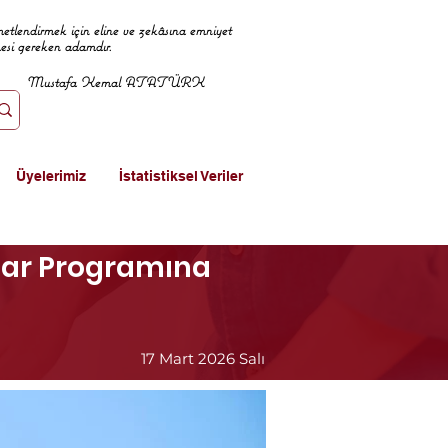
metlendirmek için eline ve zekâsına emniyet
mesi gereken adamdır.
Mustafa Kemal ATATÜRK
Üyelerimiz
İstatistiksel Veriler
ftar Programına
17 Mart 2026 Salı