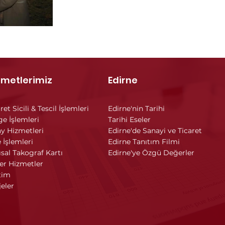
zmetlerimiz
Edirne
ret Sicili & Tescil İşlemleri
Edirne'nin Tarihi
ge İşlemleri
Tarihi Eseler
y Hizmetleri
Edirne'de Sanayi ve Ticaret
 İşlemleri
Edirne Tanıtım Filmi
ısal Takograf Kartı
Edirne'ye Özgü Değerler
er Hizmetler
tim
jeler