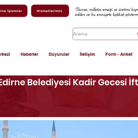
Tüccar, milletin emeği ve üretimi kıy
ine İşlemler
Hizmetlerimiz
edilen ve bu emniyete liyâkat göster
rkezi
Haberler
Duyurular
İletişim
Form - Anket
dirne Belediyesi Kadir Gecesi İ