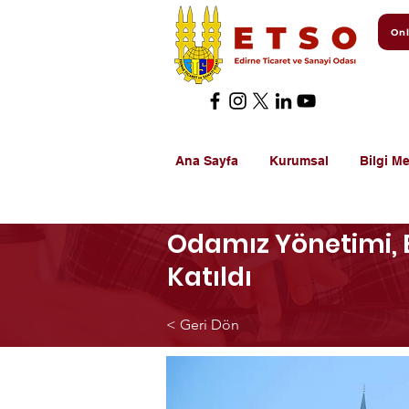
Onl
Ana Sayfa
Kurumsal
Bilgi Me
Odamız Yönetimi, E
Katıldı
< Geri Dön