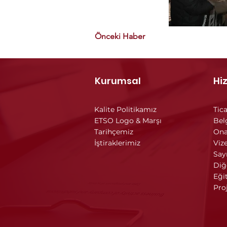
Önceki Haber
Kurumsal
Hi
Kalite Politikamız
Tica
ETSO Logo & Marşı
Bel
Tarihçemiz
Ona
İştiraklerimiz
Vize
Say
Diğ
Eği
Pro