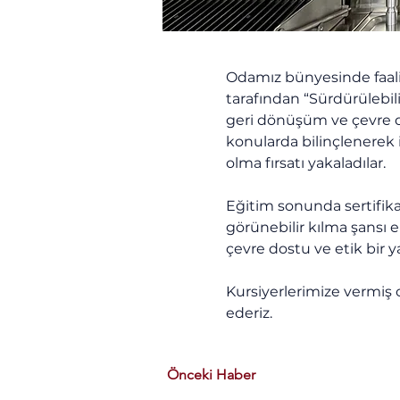
Odamız bünyesinde faali
tarafından “Sürdürülebili
geri dönüşüm ve çevre dos
konularda bilinçlenerek 
olma fırsatı yakaladılar.
Eğitim sonunda sertifika
görünebilir kılma şansı el
çevre dostu ve etik bir y
Kursiyerlerimize vermiş o
ederiz.
Önceki Haber