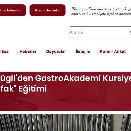
Tüccar, milletin emeği ve üretimi kıy
ine İşlemler
Hizmetlerimiz
edilen ve bu emniyete liyâkat göster
rkezi
Haberler
Duyurular
İletişim
Form - Anket
ftügil’den GastroAkademi Kursiy
fak” Eğitimi