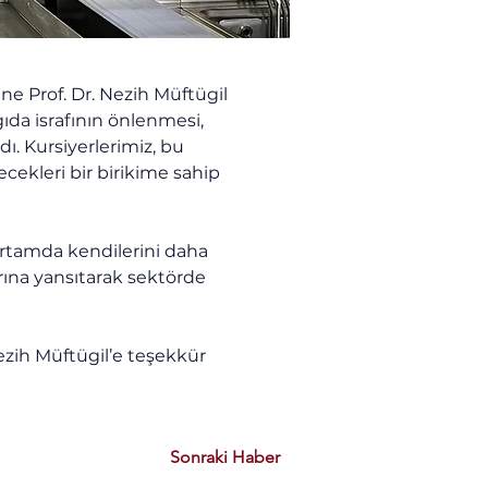
e Prof. Dr. Nezih Müftügil 
ıda israfının önlenmesi, 
ı. Kursiyerlerimiz, bu 
cekleri bir birikime sahip 
ortamda kendilerini daha 
arına yansıtarak sektörde 
ezih Müftügil’e teşekkür 
Sonraki Haber