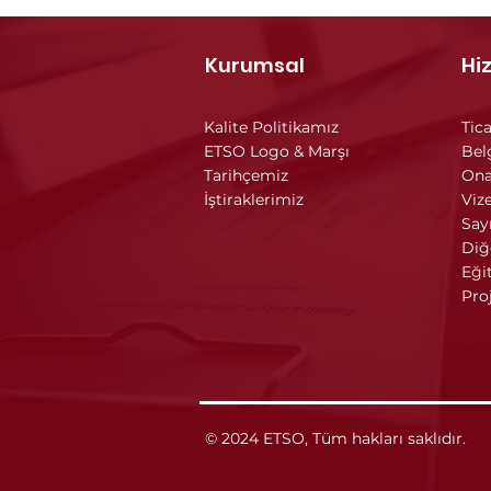
Kurumsal
Hi
Kalite Politikamız
Tica
ETSO Logo & Marşı
Bel
Tarihçemiz
Ona
İştiraklerimiz
Vize
Say
Diğ
Eği
Pro
© 2024 ETSO, Tüm hakları saklıdır.