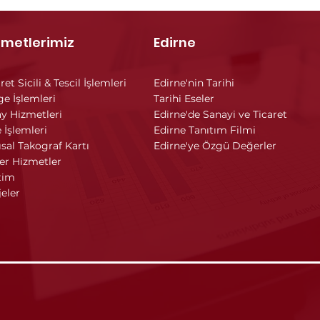
zmetlerimiz
Edirne
ret Sicili & Tescil İşlemleri
Edirne'nin Tarihi
ge İşlemleri
Tarihi Eseler
y Hizmetleri
Edirne'de Sanayi ve Ticaret
 İşlemleri
Edirne Tanıtım Filmi
ısal Takograf Kartı
Edirne'ye Özgü Değerler
er Hizmetler
tim
jeler