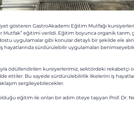
yet gösteren GastroAkademi Eğitim Mutfağı kursiyerlerin
r Mutfak” eğitimi verildi. Eğitim boyunca organik tarım, g
tu uygulamalar gibi konular detaylı bir şekilde ele alınd
iş hayatlarında sürdürülebilir uygulamaları benimseyebile
yla ödüllendirilen kursiyerlerimiz, sektördeki rekabetçi 
de ettiler. Bu sayede sürdürülebilirlik ilkelerini iş hayatl
aklaşım sergileyebilecekler.
lduğu eğitim ile onları bir adım öteye taşıyan Prof. Dr. N