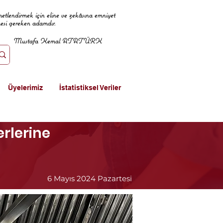
metlendirmek için eline ve zekâsına emniyet
mesi gereken adamdır.
Mustafa Kemal ATATÜRK
Üyelerimiz
İstatistiksel Veriler
erlerine
6 Mayıs 2024 Pazartesi