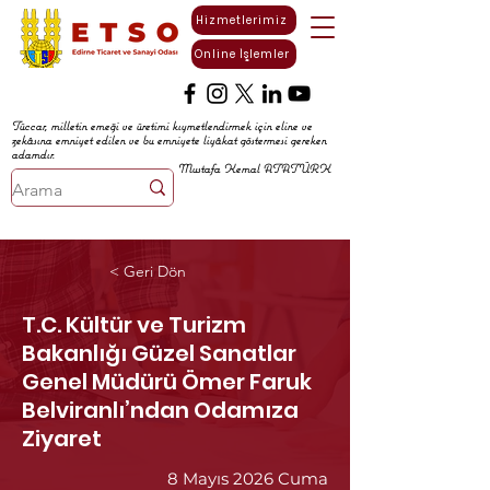
Hizmetlerimiz
Online İşlemler
Tüccar, milletin emeği ve üretimi kıymetlendirmek için eline ve
zekâsına emniyet edilen ve bu emniyete liyâkat göstermesi gereken
adamdır.
Mustafa Kemal ATATÜRK
< Geri Dön
T.C. Kültür ve Turizm
Bakanlığı Güzel Sanatlar
Genel Müdürü Ömer Faruk
Belviranlı’ndan Odamıza
Ziyaret
8 Mayıs 2026 Cuma