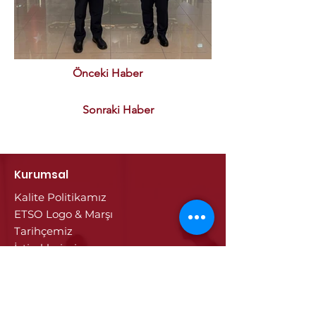
Önceki Haber
Sonraki Haber
Kurumsal
Kalite Politikamız
ETSO Logo & Marşı
Tarihçemiz
İştiraklerimiz
Hizmetlerimiz
Ticaret Sicili & Tescil İşlemleri
Belge İşlemleri