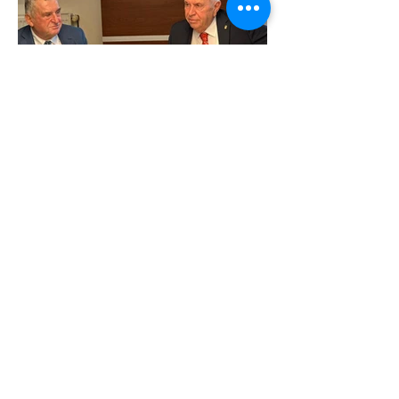
Önceki Haber
Sonraki Haber
Kurumsal
Kalite Politikamız
ETSO Logo & Marşı
Tarihçemiz