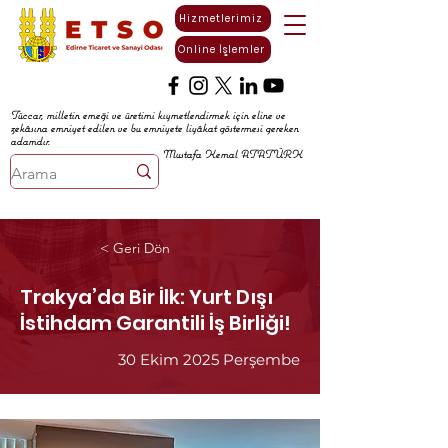
Hizmetlerimiz
Online İşlemler
Tüccar, milletin emeği ve üretimi kıymetlendirmek için eline ve
zekâsına emniyet edilen ve bu emniyete liyâkat göstermesi gereken
adamdır.
Mustafa Kemal ATATÜRK
< Geri Dön
Trakya’da Bir İlk: Yurt Dışı
İstihdam Garantili İş Birliği!
30 Ekim 2025 Perşembe