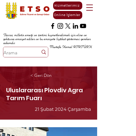
Hizmetlerimiz
Online İşlemler
Tüccar, milletin emeği ve üretimi kıymetlendirmek için eline ve
zekâsına emniyet edilen ve bu emniyete liyâkat göstermesi gereken
adamdır.
Mustafa Kemal ATATÜRK
< Geri Dön
Uluslararası Plovdiv Agra
Tarım Fuarı
21 Şubat 2024 Çarşamba