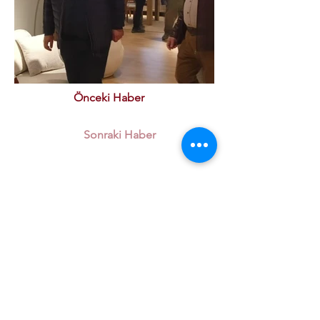
Önceki Haber
Sonraki Haber
Kurumsal
Kalite Politikamız
ETSO Logo & Marşı
Tarihçemiz
İştiraklerimiz
Hizmetlerimiz