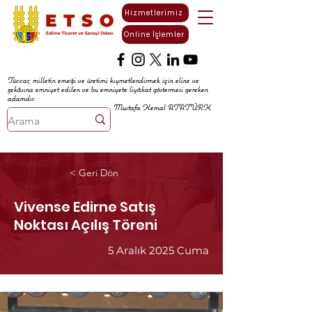
Hizmetlerimiz
Online İşlemler
Tüccar, milletin emeği ve üretimi kıymetlendirmek için eline ve
zekâsına emniyet edilen ve bu emniyete liyâkat göstermesi gereken
adamdır.
Mustafa Kemal ATATÜRK
< Geri Dön
Vivense Edirne Satış
Noktası Açılış Töreni
5 Aralık 2025 Cuma