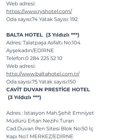
Web adresi:
https://www.ryshotel.com/
Oda sayısı:74 Yatak Sayısı: 192
BALTA HOTEL (3 Yıldızlı ***)
Adres: Talatpaşa Asfaltı No:104
Ayşekadın/EDİRNE
Telefon:
0 284 225 52 10
Web adresi:
http://www.baltahotel.com.tr/
Oda sayısı:75 Yatak sayısı:150
CAVİT DUVAN PRESTİGE HOTEL
(3 Yıldızlı ***)
Adres : İstasyon Mah.Şehit Emniyet
Müdürü Ertan Nezihi Turan
Cad.Duvan Pen Sitesi Blok No:50 İç
Kapı No:1 MERKEZ/EDİRNE