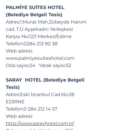
PALMİYE SUİTES HOTEL
(Belediye Belgeli Tesis)
Adres:1.Murat Mah.Zübeyde Hanım
cad. T.Ü Ayşekadın Yerleşkesi
Karşısı No:12/1 Merkez/Edirne
Telefon:
0284 213 90 38
Web adresi:
www.palmiyesuiteshotel.com
Oda sayısı:24 Yatak sayısı:52
SARAY HOTEL (Belediye Belgeli
Tesis)
Adres:Eski İstanbul Cad.No:28
EDİRNE
Telefon:
0 284 212 14 57
Web adresi:
http://www.sarayhotel.com.tr/