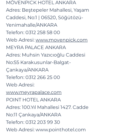
MÖVENPICK HOTEL ANKARA
Adres: Beştepeler Mahallesi, Yaşam
Caddesi, No:1 | 06520, Söğütözü-
Yenimahalle/ANKARA
Telefon:
0312 258 58 00
Web Adresi:
www.movenpick.com
MEYRA PALACE ANKARA
Adres: Muhsin Yazıcıoğlu Caddesi
No:55 Karakusunlar-Balgat-
Çankaya/ANKARA
Telefon:
0312 266 25 00
Web Adresi:
www.meyrapalace.com
POINT HOTEL ANKARA
Adres: 100.Yıl Mahallesi 1427. Cadde
No:11 Çankaya/ANKARA
Telefon:
0312 203 99 30
Web Adresi:
www.pointhotel.com