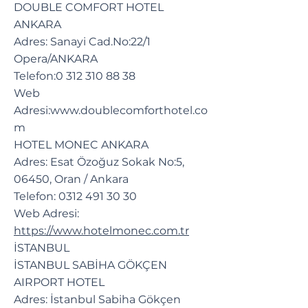
DOUBLE COMFORT HOTEL
ANKARA
Adres: Sanayi Cad.No:22/1
Opera/ANKARA
Telefon:
0 312 310 88 38
Web
Adresi:
www.doublecomforthotel.co
m
HOTEL MONEC ANKARA
Adres: Esat Özoğuz Sokak No:5,
06450, Oran / Ankara
Telefon:
0312 491 30 30
Web Adresi:
https://www.hotelmonec.com.tr
İSTANBUL
İSTANBUL SABİHA GÖKÇEN
AIRPORT HOTEL
Adres: İstanbul Sabiha Gökçen