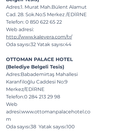
Adres:1. Murat Mah.Bülent Alamut
Cad. 28. Sok.No:5 Merkez /EDİRNE
Telefon:
0 850 622 65 22
Web adresi:
http://www.kalevera.com/tr/
Oda sayısı:32 Yatak sayısı:44
OTTOMAN PALACE HOTEL
(Belediye Belgeli Tesis)
Adres:Babademirtaş Mahallesi
Karanfiloğlu Caddesi No:9
Merkez/EDİRNE
Telefon:
0 284 213 29 98
Web
adresi:
www.ottomanpalacehotel.co
m
Oda sayısı:38 Yatak sayısı:100