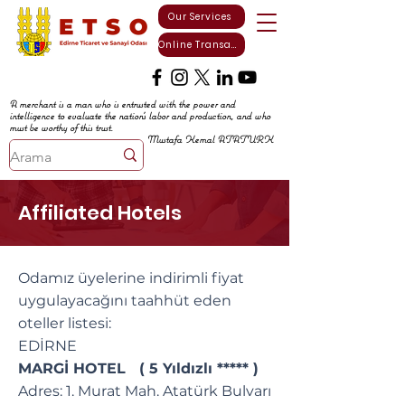
Our Services
Online Transactions
A merchant is a man who is entrusted with the power and
intelligence to evaluate the nation's labor and production, and who
must be worthy of this trust.
Mustafa Kemal ATATURK
Affiliated Hotels
Odamız üyelerine indirimli fiyat
uygulayacağını taahhüt eden
oteller listesi:
EDİRNE
MARGİ HOTEL ( 5 Yıldızlı ***** )
Adres: 1. Murat Mah. Atatürk Bulvarı