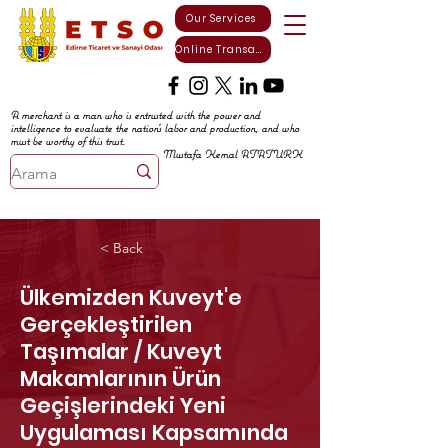
Our Services
Online Transactions
A merchant is a man who is entrusted with the power and
intelligence to evaluate the nation's labor and production, and who
must be worthy of this trust.
Mustafa Kemal ATATURK
< Back
Ülkemizden Kuveyt'e
Gerçekleştirilen
Taşımalar / Kuveyt
Makamlarının Ürün
Geçişlerindeki Yeni
Uygulaması Kapsamında