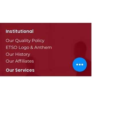
Institutional
Our Quality Policy
ETSO Logo & Anthem
Our History
Our Affiliates
Our Services
Trade Registry & Registration
Procedures
Document Procedures
Approval Services
Visa Procedures
Digital Tachograph Card
Other Services
Education