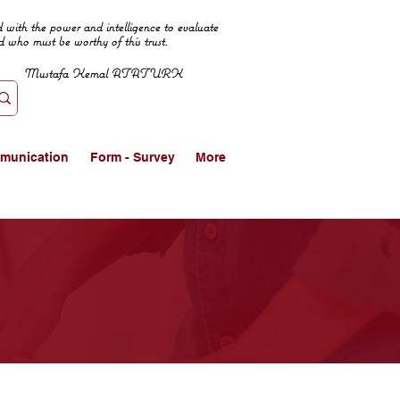
 with the power and intelligence to evaluate
d who must be worthy of this trust.
Mustafa Kemal ATATURK
munication
Form - Survey
More