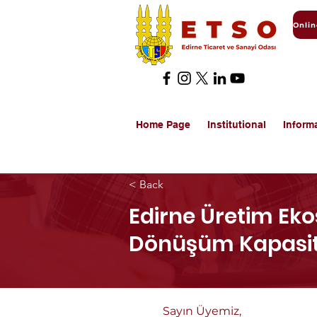
Home Page
Institutional
Inform
< Back
Edirne Üretim Ekos
Dönüşüm Kapasites
Sayın Üyemiz,