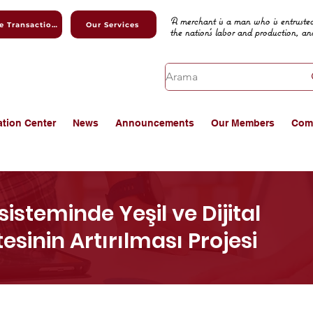
A merchant is a man who is entrusted
Online Transactions
Our Services
the nation's labor and production, an
ation Center
News
Announcements
Our Members
Com
isteminde Yeşil ve Dijital
inin Artırılması Projesi