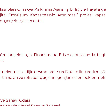
ası olarak, Trakya Kalkınma Ajansı iş birliğiyle hayata g
jital Dönüşüm Kapasitesinin Artırılması” projesi kapsa
 gerçekleştirilecektir. 
r.
melerimizin dijitalleşme ve sürdürülebilir üretim sü
i artırmaları ve rekabet güçlerini geliştirmeleri beklenmek
t ve Sanayi Odası
ekmeköy’de Model Fabrika Ziyareti