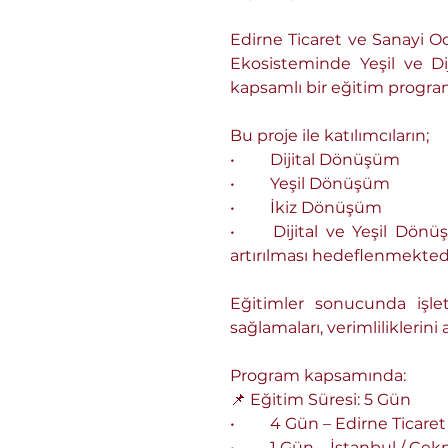
Edirne Ticaret ve Sanayi Od
Ekosisteminde Yeşil ve Di
kapsamlı bir eğitim programı
Bu proje ile katılımcıların;
•	Dijital Dönüşüm
•	Yeşil Dönüşüm
•	İkiz Dönüşüm
•	Dijital ve Yeşil Dönüşüm projeleri için Finansmana Erişim konularında bilgi ve farkındalık düzeylerinin 
artırılması hedeflenmektedi
Eğitimler sonucunda işlet
sağlamaları, verimliliklerin
Program kapsamında:
📌 Eğitim Süresi: 5 Gün
•	4 Gün – Edirne Ticare
•	1 Gün – İstanbul / Ç