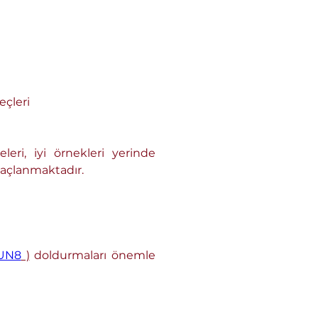
eçleri
maçlanmaktadır.
yUN8
 )
 doldurmaları önemle 