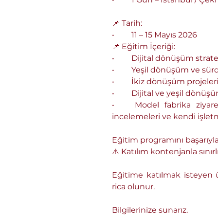
📌 Tarih: 
•	11 – 15 Mayıs 2026
📌 Eğitim İçeriği:
•	Dijital dönüşüm stra
•	Yeşil dönüşüm ve sür
•	İkiz dönüşüm projele
•	Dijital ve yeşil dönü
•	Model fabrika ziyareti ile katılımcıların teorik bilgileri uygulamada görmeleri, iyi örnekleri yerinde 
incelemeleri ve kendi işlet
Eğitim programını başarıyla 
⚠️ Katılım kontenjanla sınırlı
Eğitime katılmak isteyen 
rica olunur.
Bilgilerinize sunarız. 