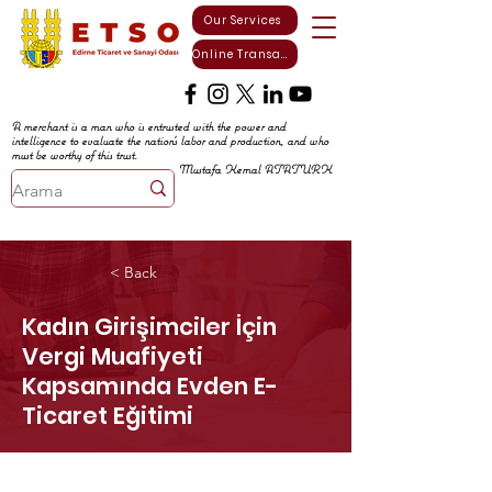
Our Services
Online Transactions
A merchant is a man who is entrusted with the power and
intelligence to evaluate the nation's labor and production, and who
must be worthy of this trust.
Mustafa Kemal ATATURK
< Back
Kadın Girişimciler İçin
Vergi Muafiyeti
Kapsamında Evden E-
Ticaret Eğitimi