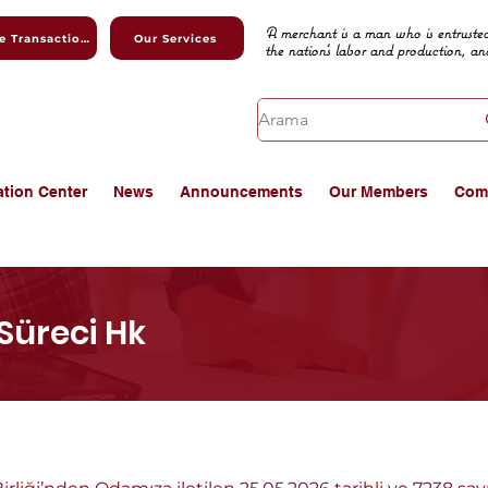
A merchant is a man who is entrusted
Online Transactions
Our Services
the nation's labor and production, an
ation Center
News
Announcements
Our Members
Com
Süreci Hk