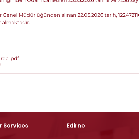
rliği’nden Odamıza iletilen 25.05.2026 tarihli ve 7238 sayıl
r Genel Müdürlüğünden alınan 22.05.2026 tarih, 122472110
r almaktadır.
reci
.pdf
B
r Services
Edirne