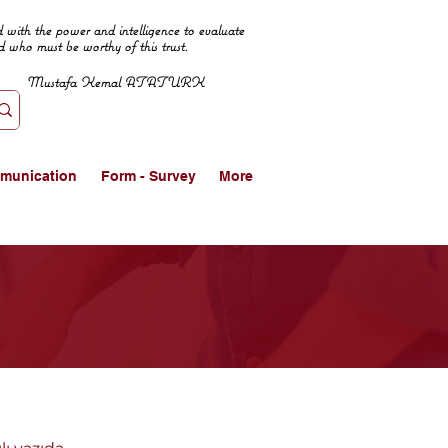
 with the power and intelligence to evaluate
d who must be worthy of this trust.
Mustafa Kemal ATATURK
munication
Form - Survey
More