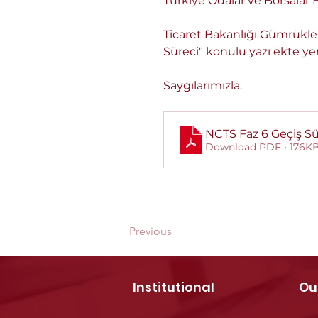
Türkiye Odalar ve Borsalar Bi
Ticaret Bakanlığı Gümrükle
Süreci" konulu yazı ekte ye
Saygılarımızla.
NCTS Faz 6 Geçiş Sü
Download PDF • 176K
Previous
Institutional
Ou