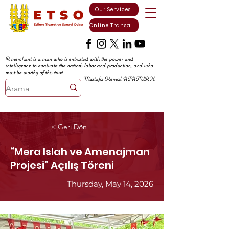
Our Services
Online Transactions
A merchant is a man who is entrusted with the power and
intelligence to evaluate the nation's labor and production, and who
must be worthy of this trust.
Mustafa Kemal ATATURK
< Geri Dön
“Mera Islah ve Amenajman
Projesi” Açılış Töreni
Thursday, May 14, 2026