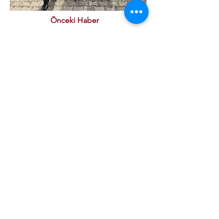
Önceki Haber
Sonraki Haber
Institutional
Our Quality Policy
ETSO Logo & Anthem
Our History
Our Affiliates
Our Services
Trade Registry & Registration
Procedures
Document Procedures
Approval Services