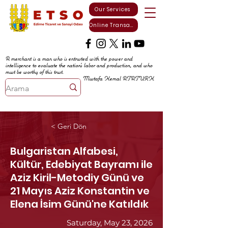
Our Services
Online Transactions
A merchant is a man who is entrusted with the power and
intelligence to evaluate the nation's labor and production, and who
must be worthy of this trust.
Mustafa Kemal ATATURK
< Geri Dön
Bulgaristan Alfabesi,
Kültür, Edebiyat Bayramı ile
Aziz Kiril-Metodiy Günü ve
21 Mayıs Aziz Konstantin ve
Elena İsim Günü'ne Katıldık
Saturday, May 23, 2026