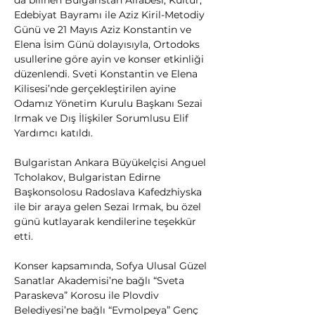
da bilinen Bulgaristan Alfabesi, Kültür, 
Edebiyat Bayramı ile Aziz Kiril-Metodiy 
Günü ve 21 Mayıs Aziz Konstantin ve 
Elena İsim Günü dolayısıyla, Ortodoks 
usullerine göre ayin ve konser etkinliği 
düzenlendi. Sveti Konstantin ve Elena 
Kilisesi’nde gerçekleştirilen ayine 
Odamız Yönetim Kurulu Başkanı Sezai 
Irmak ve Dış İlişkiler Sorumlusu Elif 
Yardımcı katıldı.
Bulgaristan Ankara Büyükelçisi Anguel 
Tcholakov, Bulgaristan Edirne 
Başkonsolosu Radoslava Kafedzhiyska 
ile bir araya gelen Sezai Irmak, bu özel 
günü kutlayarak kendilerine teşekkür 
etti.
Konser kapsamında, Sofya Ulusal Güzel 
Sanatlar Akademisi’ne bağlı “Sveta 
Paraskeva” Korosu ile Plovdiv 
Belediyesi’ne bağlı “Evmolpeya” Genç 