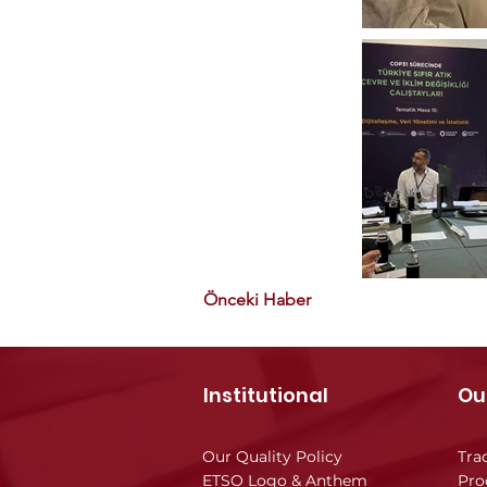
Önceki Haber
Institutional
Ou
Our Quality Policy
Tra
ETSO Logo & Anthem
Pro