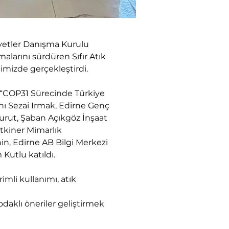
siyetler Danışma Kurulu 
larını sürdüren Sıfır Atık 
limizde gerçekleştirdi.
 “COP31 Sürecinde Türkiye 
anı Sezai Irmak, Edirne Genç 
urut, Şaban Açıkgöz İnşaat 
tkiner Mimarlık 
in, Edirne AB Bilgi Merkezi 
Kutlu katıldı.
mli kullanımı, atık 
daklı öneriler geliştirmek 