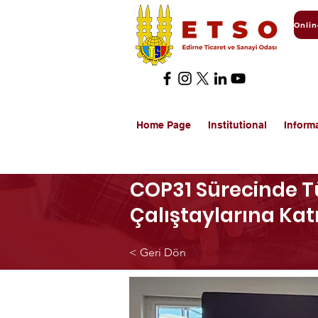
Home Page
Institutional
Inform
COP31 Sürecinde Tür
Çalıştaylarına Katı
< Geri Dön