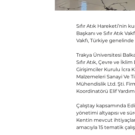
Sıfır Atık Hareketi’nin k
Başkanı ve Sıfır Atık Va
Vakfı, Türkiye genelinde 
Trakya Üniversitesi Bal
Sıfır Atık, Çevre ve İkli
Girişimciler Kurulu İcra
Malzemeleri Sanayi Ve Ti
Mühendislik Ltd. Şti. Fi
Koordinatörü Elif Yardımc
Çalıştay kapsamında Edirn
yönetimi altyapısı ve sür
Kentin mevcut ihtiyaçlar
amacıyla 15 tematik çalı