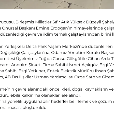
urucusu, Birleşmiş Milletler Sıfır Atık Yüksek Düzeyli Şah
kfı Onursal Başkanı Emine Erdoğan’ın himayelerinde çalışma
düzenlediği çevre ve iklim temalı çalıştaylarından birini İ
kan Yerleşkesi Delta Park Yaşam Merkezi’nde düzenlenen
m Değişikliği Çalıştayları”na, Odamız Yönetim Kurulu Başk
 Komitesi Üyelerimiz Tuğba Cansu Gökgöl ile Cihan Arda T
caret Anonim Şirketi Firma Sahibi İsmet Açıkgöz, Ezgi Ye
rma Sahibi Ezgi Yetkiner, Entek Elektrik Müdürü İhsan Şah
ı, AB Dış İlişkiler Uzman Yardımcıları Özge Sarp ve Gizem 
e’nin çevre alanındaki öncelikleri, doğal kaynakların veri
dürülebilir kalkınma olanakları ele alındı.
ına yönelik uygulanabilir hedefler belirlemek ve çözüm o
şma masası oluşturuldu.