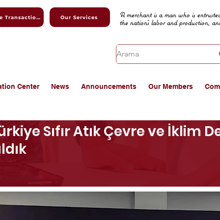
A merchant is a man who is entrusted
Online Transactions
Our Services
the nation's labor and production, an
ation Center
News
Announcements
Our Members
Com
kiye Sıfır Atık Çevre ve İklim De
ldık