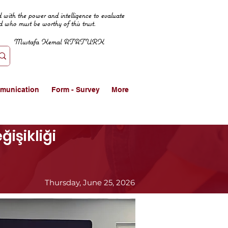
 with the power and intelligence to evaluate
d who must be worthy of this trust.
Mustafa Kemal ATATURK
munication
Form - Survey
More
ğişikliği
Thursday, June 25, 2026