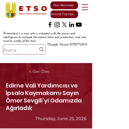
Our Services
Online Transactions
A merchant is a man who is entrusted with the power and
intelligence to evaluate the nation's labor and production, and who
must be worthy of this trust.
Mustafa Kemal ATATURK
< Geri Dön
Edirne Vali Yardımcısı ve
İpsala Kaymakamı Sayın
Ömer Sevgili’yi Odamızda
Ağırladık
Thursday, June 25, 2026