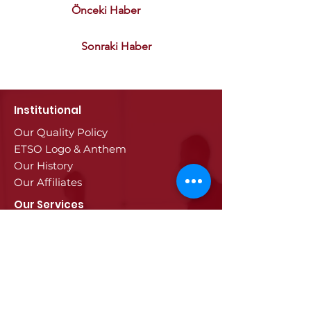
Önceki Haber
Sonraki Haber
Institutional
Our Quality Policy
ETSO Logo & Anthem
Our History
Our Affiliates
Our Services
Trade Registry & Registration
Procedures
Document Procedures
Approval Services
Visa Procedures
Digital Tachograph Card