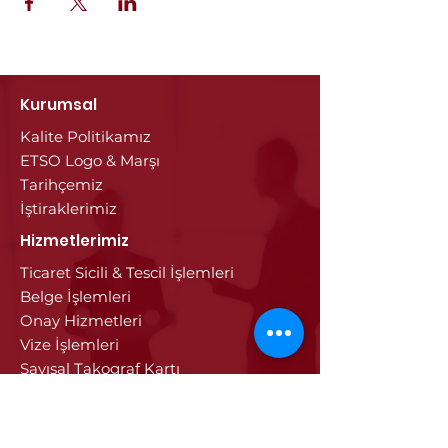
Kurumsal
Kalite Politikamız
ETSO Logo & Marşı
Tarihçemiz
İştiraklerimiz
Hizmetlerimiz
Ticaret Sicili & Tescil İşlemleri
Belge İşlemleri
Onay Hizmetleri
Vize İşlemleri
Sayısal Takograf Kartı
Diğer Hizmetler
Eğitim
Projeler