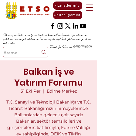
Hizmetlerimiz
Online İşlemler
Tüccar, milletin emeği ve üretimi kıymetlendirmek için eline ve
zekâsına emniyet edilen ve bu emniyete liyâkat göstermesi gereken
adamdır.
Mustafa Kemal ATATÜRK
Balkan İş ve
Yatırım Forumu
31 Eki Per
  |  
Edirne Merkez
T.C. Sanayi ve Teknoloji Bakanlığı ve T.C.
Ticaret Bakanlığımızın himayelerinde,
Balkanlardan gelecek çok sayıda
Bakanlar, sektör temsilcileri ve
girişimcilerin katılımıyla, Edirne Valiliği
ev sahipliğinde, DEİK ve TİM'in